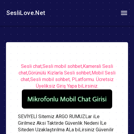
SesliLove.Net
Sesli chat,Sesli mobil sohbet,Kamerali Sesli
chat,Görünülü Kizlarla Sesli sohbet,Mobil Sesli
chat,Sesli mobil sohbet, PLatformu. Ücretsiz
Üyeliksiz Giriş Yapa biLirsiniz.
SEVİYELİ Sitemiz ARGO RUMUZLar iLe
Girilmez Aksi Taktirde Güvenlik Nedeni İLe
Siteden Uzaklaştırılma ALa biLirsiniz Güvenilir