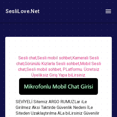
SesliLove.Net
Sesli chat,Sesli mobil sohbet,Kamerali Sesli
chat,Görünülü Kizlarla Sesli sohbet,Mobil Sesli
chat,Sesli mobil sohbet, PLatformu. Ücretsiz
Üyeliksiz Giriş Yapa biLirsiniz.
SEVİYELİ Sitemiz ARGO RUMUZLar iLe
Girilmez Aksi Taktirde Güvenlik Nedeni İLe
Siteden Uzaklaştırılma ALa biLirsiniz Güvenilir