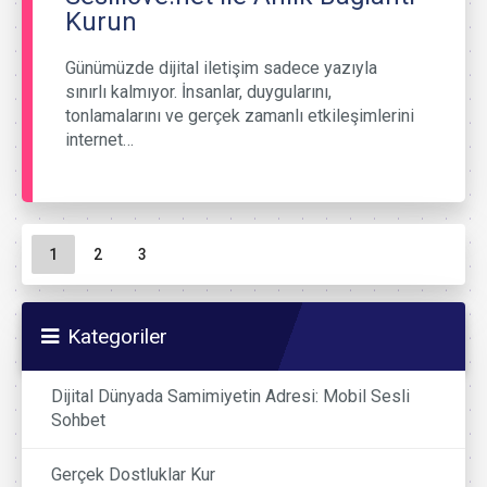
Kurun
Günümüzde dijital iletişim sadece yazıyla
sınırlı kalmıyor. İnsanlar, duygularını,
tonlamalarını ve gerçek zamanlı etkileşimlerini
internet…
Sayfa gezinme
Geçerli Sayfa
Sayfa
Sayfa
1
2
3
Kategoriler
Dijital Dünyada Samimiyetin Adresi: Mobil Sesli
Sohbet
Gerçek Dostluklar Kur