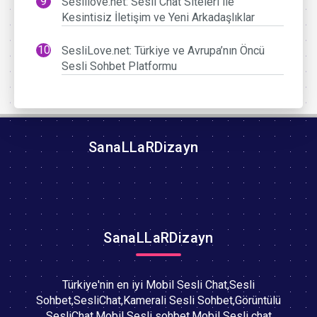
Seslilove.net: Sesli Chat Siteleri ile
Kesintisiz İletişim ve Yeni Arkadaşlıklar
SesliLove.net: Türkiye ve Avrupa’nın Öncü
Sesli Sohbet Platformu
SanaLLaRDizayn
SanaLLaRDizayn
Türkiye'nin en iyi Mobil Sesli Chat,Sesli
Sohbet,SesliChat,Kamerali Sesli Sohbet,Görüntülü
SesliChat,Mobil Sesli sohbet,Mobil Sesli chat