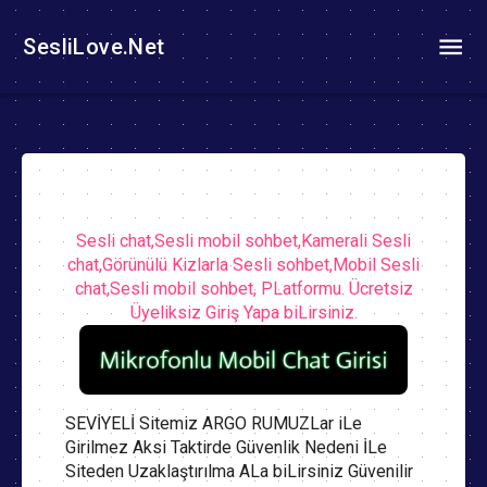
SesliLove.Net
Sesli chat,Sesli mobil sohbet,Kamerali Sesli
chat,Görünülü Kizlarla Sesli sohbet,Mobil Sesli
chat,Sesli mobil sohbet, PLatformu. Ücretsiz
Üyeliksiz Giriş Yapa biLirsiniz.
SEVİYELİ Sitemiz ARGO RUMUZLar iLe
Girilmez Aksi Taktirde Güvenlik Nedeni İLe
Siteden Uzaklaştırılma ALa biLirsiniz Güvenilir