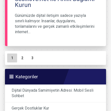
Kurun
Günümüzde dijital iletişim sadece yazıyla
sınırlı kalmıyor. İnsanlar, duygularını,
tonlamalarını ve gerçek zamanlı etkileşimlerini
internet…
Sayfa gezinme
Geçerli Sayfa
Sayfa
Sayfa
1
2
3
Kategoriler
Dijital Dünyada Samimiyetin Adresi: Mobil Sesli
Sohbet
Gerçek Dostluklar Kur