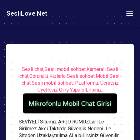
SesliLove.Net
Sesli chat,Sesli mobil sohbet,Kamerali Sesli
chat,Görünülü Kizlarla Sesli sohbet,Mobil Sesli
chat,Sesli mobil sohbet, PLatformu. Ücretsiz
Üyeliksiz Giriş Yapa biLirsiniz.
SEVİYELİ Sitemiz ARGO RUMUZLar iLe
Girilmez Aksi Taktirde Güvenlik Nedeni İLe
Siteden Uzaklaştırılma ALa biLirsiniz Güvenilir