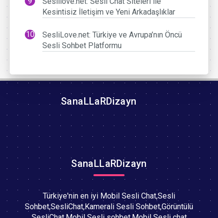
Seslilove.net: Sesli Chat Siteleri ile
Kesintisiz İletişim ve Yeni Arkadaşlıklar
SesliLove.net: Türkiye ve Avrupa’nın Öncü
Sesli Sohbet Platformu
SanaLLaRDizayn
SanaLLaRDizayn
Türkiye'nin en iyi Mobil Sesli Chat,Sesli
Sohbet,SesliChat,Kamerali Sesli Sohbet,Görüntülü
SesliChat,Mobil Sesli sohbet,Mobil Sesli chat