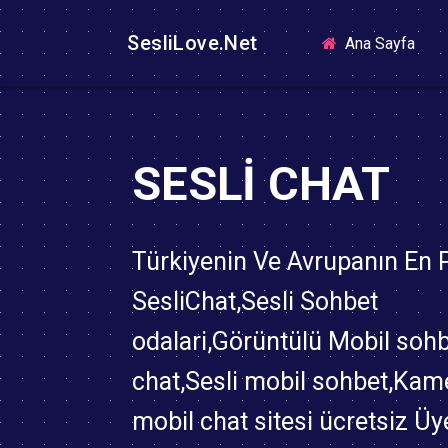
SesliLove.Net
(curr
Ana Sayfa
SESLI CHAT
Türkiyenin Ve Avrupanın En
SesliChat,Sesli Sohbet
odalari,Görüntülü Mobil soh
chat,Sesli mobil sohbet,Kame
mobil chat sitesi ücretsiz Üy