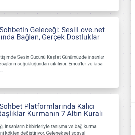
 Sohbetin Geleceği: SesliLove.net
nında Bağlan, Gerçek Dostluklar
İletişimde Sesin Gücünü Keşfet Günümüzde insanlar
esajların soğukluğundan sıkılıyor. Emoji’ler ve kısa
r…
 Sohbet Platformlarında Kalıcı
aşlıklar Kurmanın 7 Altın Kuralı
ağ, insanların birbirleriyle tanışma ve bağ kurma
ini kökten değiştiriyor. Geleneksel sosyal