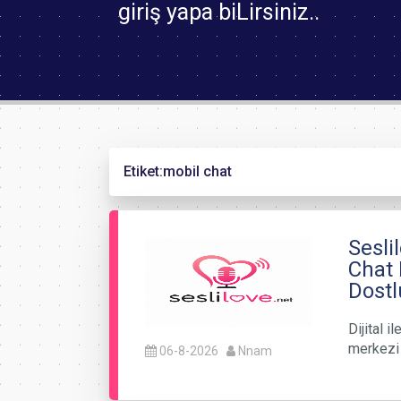
giriş yapa biLirsiniz..
Etiket:
mobil chat
Sesli
Chat 
Dostl
Dijital 
merkezi 
06-8-2026
Nnam