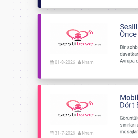
Sesli
Önce 
Bir sohb
davetkar
Avrupa d
01-8-2026
Nnam
Mobil
Dört 
Görüntülü
sınırları
mesajla
31-7-2026
Nnam