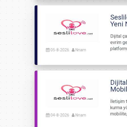
Sesli
Yeni 
Dijital ç
evrim ge
platform
05-8-2026
Nnam
Dijit
Mobil
İletişim 
kurma yö
mobilite
04-8-2026
Nnam