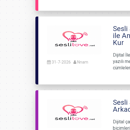
Sesli
ile A
Kur
Dijital 
yazılı m
31-7-2026
Nnam
cümlele
Sesli
Arkad
Dijital ç
biçimler