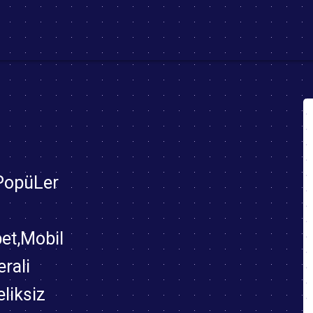
ent)
 PopüLer
bet,Mobil
rali
eliksiz