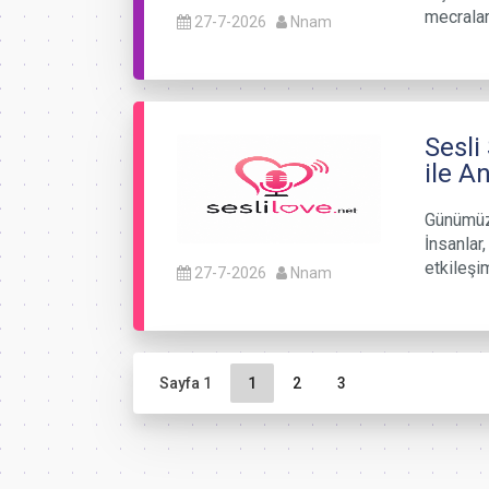
mecralar
27-7-2026
Nnam
Sesli
ile A
Günümüzd
İnsanlar
etkileşi
27-7-2026
Nnam
Sayfa gezinme
Geçerli Sayfa
Sayfa
Sayfa
Sayfa 1
1
2
3