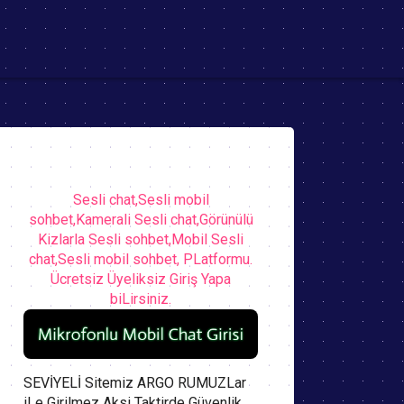
Sesli chat,Sesli mobil
sohbet,Kamerali Sesli chat,Görünülü
Kizlarla Sesli sohbet,Mobil Sesli
chat,Sesli mobil sohbet, PLatformu.
Ücretsiz Üyeliksiz Giriş Yapa
biLirsiniz.
SEVİYELİ Sitemiz ARGO RUMUZLar
iLe Girilmez Aksi Taktirde Güvenlik