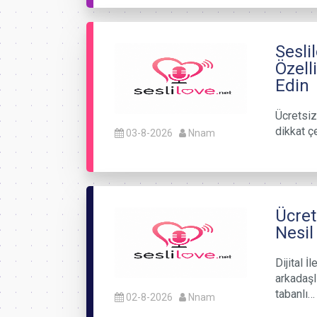
Sesli
Özell
Edin
Ücretsiz
dikkat ç
03-8-2026
Nnam
Ücret
Nesil
Dijital 
arkadaşlı
tabanlı…
02-8-2026
Nnam