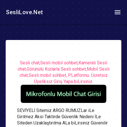
SesliLove.Net
Sesli chat,Sesli mobil sohbet,Kamerali Sesli
chat,Görünülü Kizlarla Sesli sohbet,Mobil Sesli
chat,Sesli mobil sohbet, PLatformu. Ücretsiz
Üyeliksiz Giriş Yapa biLirsiniz.
SEVİYELİ Sitemiz ARGO RUMUZLar iLe
Girilmez Aksi Taktirde Güvenlik Nedeni İLe
Siteden Uzaklaştırılma ALa biLirsiniz Güvenilir