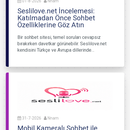
01-8-2026
Nnam
Seslilove.net İncelemesi:
Katılmadan Önce Sohbet
Özelliklerine Göz Atın
Bir sohbet sitesi, temel soruları cevapsız
bırakırken davetkar görünebilir. Seslilove.net
kendisini Türkçe ve Avrupa dillerinde…
31-7-2026
Nnam
Mobil Kameralı Sohbet ile