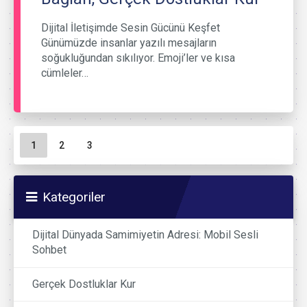
Dijital İletişimde Sesin Gücünü Keşfet
Günümüzde insanlar yazılı mesajların
soğukluğundan sıkılıyor. Emoji’ler ve kısa
cümleler…
Sayfa gezinme
Geçerli Sayfa
Sayfa
Sayfa
1
2
3
Kategoriler
Dijital Dünyada Samimiyetin Adresi: Mobil Sesli
Sohbet
Gerçek Dostluklar Kur