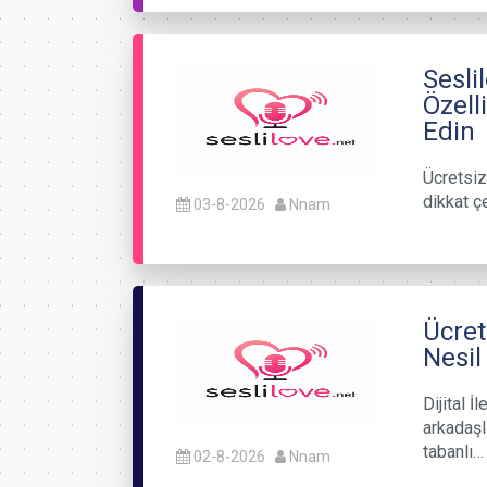
Sesli
Özell
Edin
Ücretsiz
dikkat ç
03-8-2026
Nnam
Ücret
Nesil
Dijital 
arkadaşlı
tabanlı…
02-8-2026
Nnam