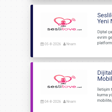
Sesli
Yeni 
Dijital ç
evrim ge
platform
05-8-2026
Nnam
Dijit
Mobil
İletişim 
kurma yö
mobilite
04-8-2026
Nnam