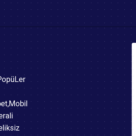
ent)
 PopüLer
bet,Mobil
rali
eliksiz