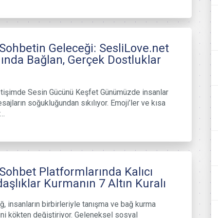
 Sohbetin Geleceği: SesliLove.net
nında Bağlan, Gerçek Dostluklar
İletişimde Sesin Gücünü Keşfet Günümüzde insanlar
esajların soğukluğundan sıkılıyor. Emoji’ler ve kısa
r…
 Sohbet Platformlarında Kalıcı
aşlıklar Kurmanın 7 Altın Kuralı
ağ, insanların birbirleriyle tanışma ve bağ kurma
ini kökten değiştiriyor. Geleneksel sosyal