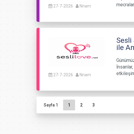
mecralar
27-7-2026
Nnam
Sesli
ile A
Günümüzd
İnsanlar
etkileşi
27-7-2026
Nnam
Sayfa gezinme
Geçerli Sayfa
Sayfa
Sayfa
Sayfa 1
1
2
3