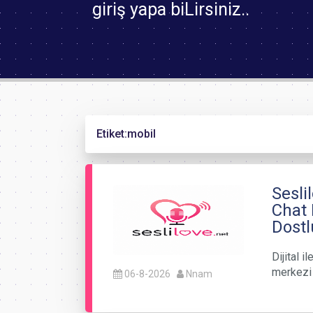
giriş yapa biLirsiniz..
Etiket:
mobil
Sesli
Chat 
Dostl
Dijital 
merkezi 
06-8-2026
Nnam