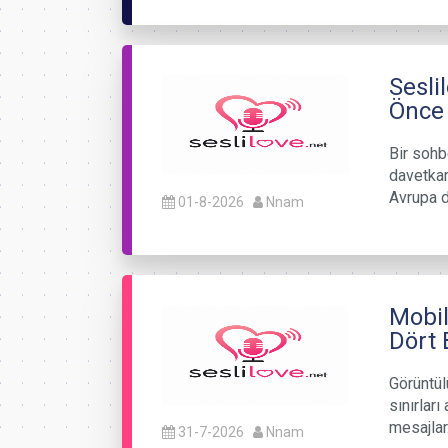
Sesli
Önce 
Bir sohb
davetkar
Avrupa d
01-8-2026
Nnam
Mobil
Dört 
Görüntülü
sınırları
mesajla
31-7-2026
Nnam