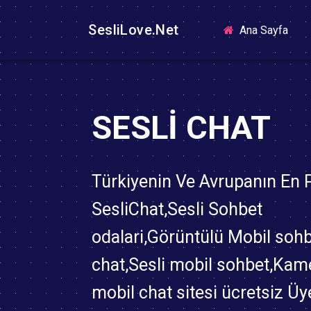
SesliLove.Net
(curr
Ana Sayfa
SESLI CHAT
Türkiyenin Ve Avrupanın En
SesliChat,Sesli Sohbet
odalari,Görüntülü Mobil soh
chat,Sesli mobil sohbet,Kame
mobil chat sitesi ücretsiz Üy