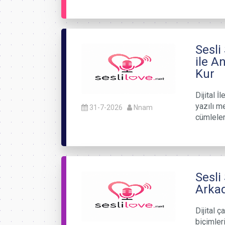
Sesli
ile A
Kur
Dijital 
yazılı m
31-7-2026
Nnam
cümlele
Sesli
Arkad
Dijital ç
biçimler