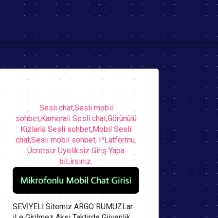
Sesli chat,Sesli mobil
sohbet,Kamerali Sesli chat,Görünülü
Kizlarla Sesli sohbet,Mobil Sesli
chat,Sesli mobil sohbet, PLatformu.
Ücretsiz Üyeliksiz Giriş Yapa
biLirsiniz.
SEVİYELİ Sitemiz ARGO RUMUZLar
iLe Girilmez Aksi Taktirde Güvenlik