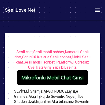
SesliLove.Net
Sesli chat,Sesli mobil sohbet,Kamerali Sesli
chat,Görünülü Kizlarla Sesli sohbet,Mobil Sesli
chat,Sesli mobil sohbet, PLatformu. Ücretsiz
Üyeliksiz Giriş Yapa biLirsiniz.
SEVİYELİ Sitemiz ARGO RUMUZLar iLe
Girilmez Aksi Taktirde Güvenlik Nedeni İLe
Siteden Uzaklaştırılma ALa biLirsiniz Güvenilir