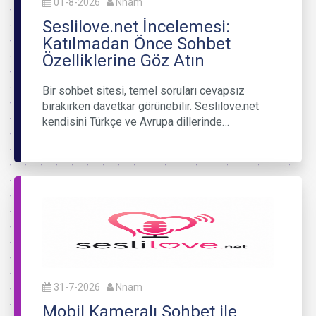
01-8-2026
Nnam
Seslilove.net İncelemesi:
Katılmadan Önce Sohbet
Özelliklerine Göz Atın
Bir sohbet sitesi, temel soruları cevapsız
bırakırken davetkar görünebilir. Seslilove.net
kendisini Türkçe ve Avrupa dillerinde…
31-7-2026
Nnam
Mobil Kameralı Sohbet ile