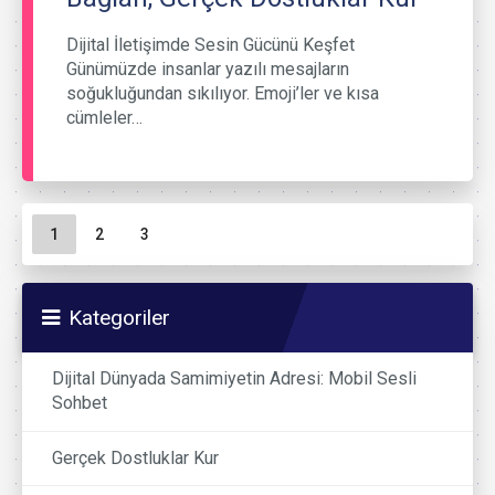
Dijital İletişimde Sesin Gücünü Keşfet
Günümüzde insanlar yazılı mesajların
soğukluğundan sıkılıyor. Emoji’ler ve kısa
cümleler…
Sayfa gezinme
Geçerli Sayfa
Sayfa
Sayfa
1
2
3
Kategoriler
Dijital Dünyada Samimiyetin Adresi: Mobil Sesli
Sohbet
Gerçek Dostluklar Kur