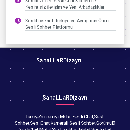
Seslilove.net: Sesli Chat Siteleri ile
Kesintisiz İletişim ve Yeni Arkadaşlıklar
SesliLove.net: Türkiye ve Avrupa’nın Öncü
Sesli Sohbet Platformu
SanaLLaRDizayn
SanaLLaRDizayn
Türkiye'nin en iyi Mobil Sesli Chat,Sesli
Sohbet,SesliChat,Kamerali Sesli Sohbet,Görüntülü
SesliChat,Mobil Sesli sohbet,Mobil Sesli chat