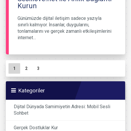
Kurun
Günümüzde dijital iletişim sadece yazıyla
sınırlı kalmıyor. İnsanlar, duygularını,
tonlamalarını ve gerçek zamanlı etkileşimlerini
internet…
Sayfa gezinme
Geçerli Sayfa
Sayfa
Sayfa
1
2
3
Kategoriler
Dijital Dünyada Samimiyetin Adresi: Mobil Sesli
Sohbet
Gerçek Dostluklar Kur