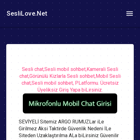
SesliLove.Net
Sesli chat,Sesli mobil sohbet,Kamerali Sesli
chat,Görünülü Kizlarla Sesli sohbet,Mobil Sesli
chat,Sesli mobil sohbet, PLatformu. Ücretsiz
Üyeliksiz Giriş Yapa biLirsiniz.
SEVİYELİ Sitemiz ARGO RUMUZLar iLe
Girilmez Aksi Taktirde Güvenlik Nedeni İLe
Siteden Uzaklaştırılma ALa biLirsiniz Güvenilir