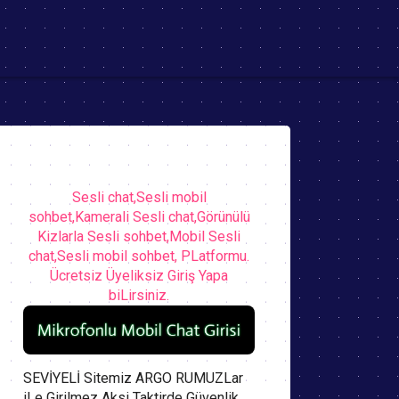
Sesli chat,Sesli mobil
sohbet,Kamerali Sesli chat,Görünülü
Kizlarla Sesli sohbet,Mobil Sesli
chat,Sesli mobil sohbet, PLatformu.
Ücretsiz Üyeliksiz Giriş Yapa
biLirsiniz.
SEVİYELİ Sitemiz ARGO RUMUZLar
iLe Girilmez Aksi Taktirde Güvenlik