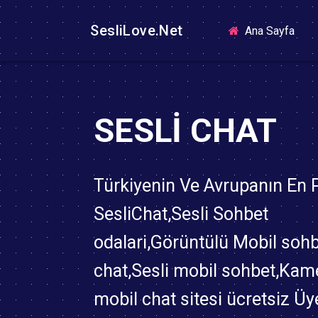
SesliLove.Net
(curr
Ana Sayfa
SESLI CHAT
Türkiyenin Ve Avrupanın En
SesliChat,Sesli Sohbet
odalari,Görüntülü Mobil soh
chat,Sesli mobil sohbet,Kame
mobil chat sitesi ücretsiz Üy