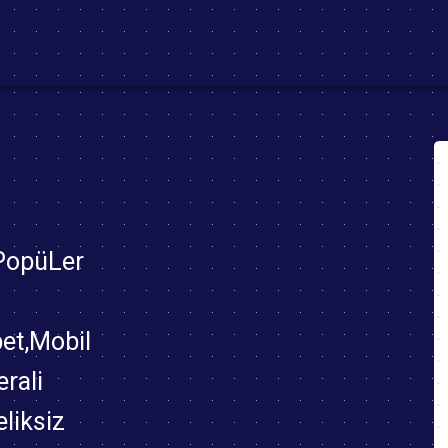
ent)
 PopüLer
bet,Mobil
rali
eliksiz