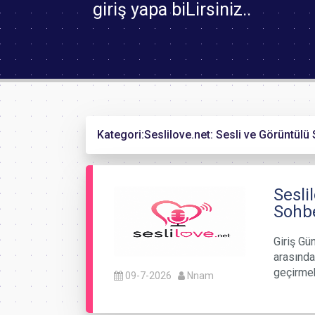
giriş yapa biLirsiniz..
Kategori:
Seslilove.net: Sesli ve Görüntülü
Sesli
Sohbe
Giriş Gü
arasındak
geçirmek
09-7-2026
Nnam